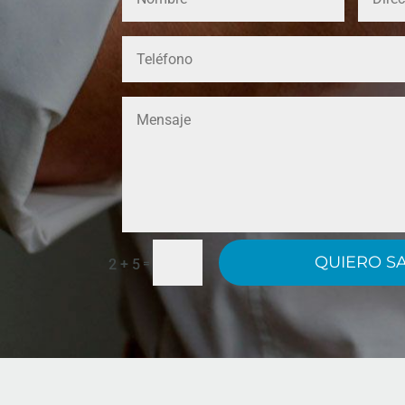
QUIERO S
2 + 5
=